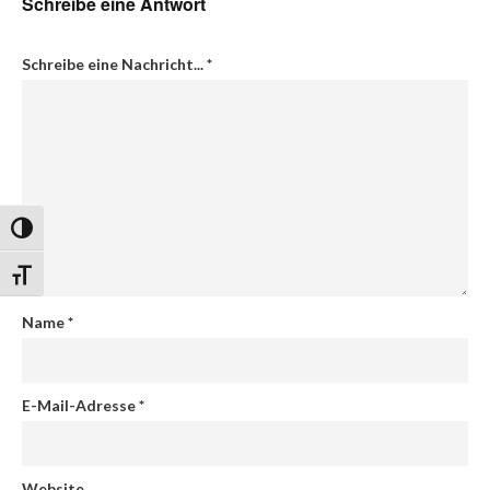
Schreibe eine Antwort
Schreibe eine Nachricht...
*
Umschalten auf hohe Kontraste
Schrift vergrößern
Name
*
E-Mail-Adresse
*
Website