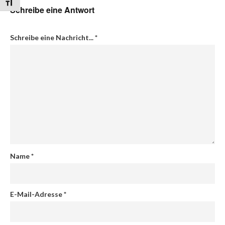
Schrift vergrößern
Schreibe eine Antwort
Schreibe eine Nachricht...
*
Name
*
E-Mail-Adresse
*