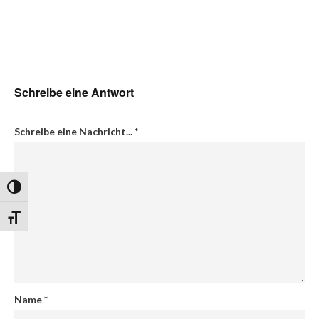
Schreibe eine Antwort
Schreibe eine Nachricht...
*
Umschalten auf hohe Kontraste
Schrift vergrößern
Name
*