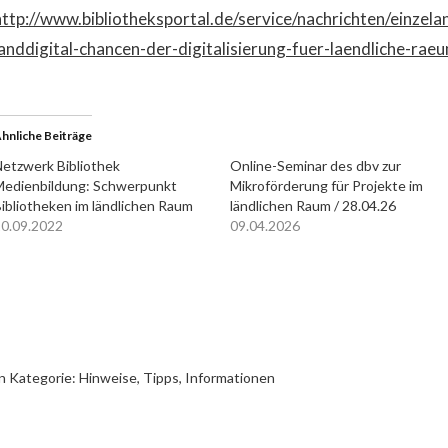
http://www.bibliotheksportal.de/service/nachrichten/einzelan
landdigital-chancen-der-digitalisierung-fuer-laendliche-rae
hnliche Beiträge
etzwerk Bibliothek
Online-Seminar des dbv zur
edienbildung: Schwerpunkt
Mikroförderung für Projekte im
ibliotheken im ländlichen Raum
ländlichen Raum / 28.04.26
0.09.2022
09.04.2026
n Kategorie:
Hinweise, Tipps, Informationen