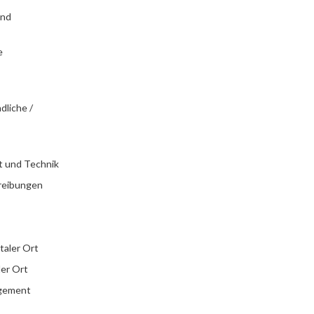
und
e
dliche /
t und Technik
reibungen
italer Ort
ler Ort
agement