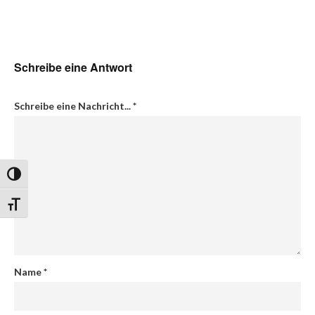
Schreibe eine Antwort
Schreibe eine Nachricht...
*
Umschalten auf hohe Kontraste
Schrift vergrößern
Name
*