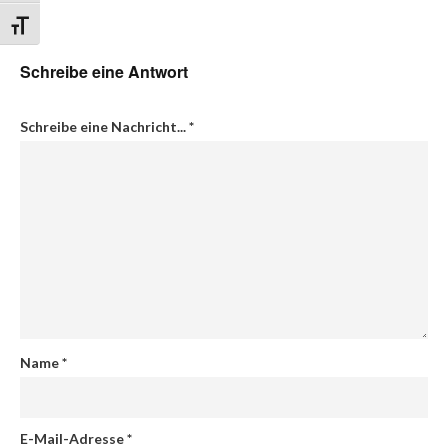
Schrift vergrößern
Schreibe eine Antwort
Schreibe eine Nachricht...
*
Name
*
E-Mail-Adresse
*