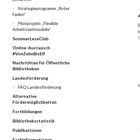
Strategieprogramm „Roter
Faden“
Ä
Pilotprojekt „Flexible
B
Arbeitszeitmodelle“
i
0
SommerLeseClub
Online-Austausch
#VonZehnBisElf
Nachrichten für Öffentliche
Bibliotheken
Landesförderung
I
FAQ Landesförderung
Alternative
Fördermöglichkeiten
Fortbildungen
Bibliotheksstatistik
Publikationen
Fachinformationen