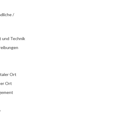
dliche /
t und Technik
reibungen
italer Ort
ler Ort
agement
b