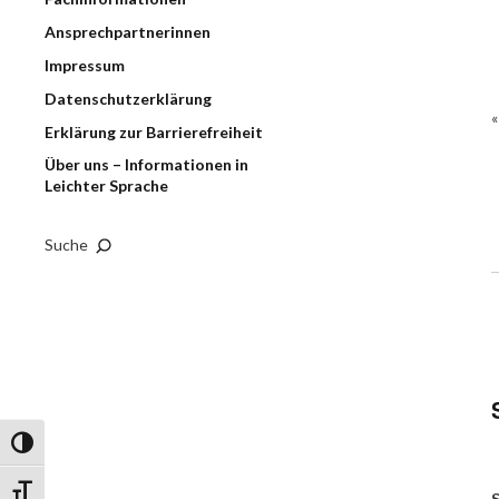
Ansprechpartnerinnen
Impressum
Datenschutzerklärung
Erklärung zur Barrierefreiheit
Über uns – Informationen in
Leichter Sprache
Suche
Umschalten auf hohe Kontraste
Schrift vergrößern
S