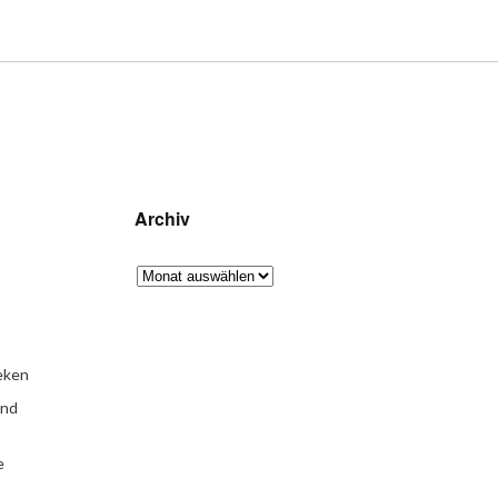
Archiv
eken
und
e