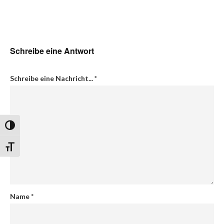
Schreibe eine Antwort
Schreibe eine Nachricht...
*
Umschalten auf hohe Kontraste
Schrift vergrößern
Name
*