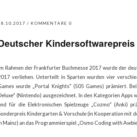
18.10.2017
KOMMENTARE 0
Deutscher Kindersoftwarepreis
Im Rahmen der Frankfurter Buchmesse 2017 wurde der de
2017 verliehen. Unterteilt in Sparten wurden vier verschi
Games wurde „Portal Knights“ (505 Games) prämiert. Be
Deluxe“ (Nintendo) ausgezeichnet. In den Kategorien Apps 
und für die Elektronischen Spielzeuge „Cozmo“ (Anki) pr
Sonderpreis Kindergarten & Vorschule (in Kooperation mit 
in Mainz) an das Programmierspiel „Osmo Coding with Awbie“