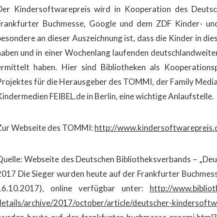
Der Kindersoftwarepreis wird in Kooperation des Deutsc
Frankfurter Buchmesse, Google und dem ZDF Kinder- u
besondere an dieser Auszeichnung ist, dass die Kinder in di
haben und in einer Wochenlang laufenden deutschlandweiten
ermittelt haben. Hier sind Bibliotheken als Kooperation
Projektes für die Herausgeber des TOMMI, der Family Media 
Kindermedien FEIBEL.de in Berlin, eine wichtige Anlaufstelle.
Zur Webseite des TOMMI:
http://www.kindersoftwarepreis.
Quelle: Webseite des Deutschen Bibliotheksverbands – „D
2017 Die Sieger wurden heute auf der Frankfurter Buchmess
16.10.2017), online verfügbar unter:
http://www.biblio
details/archive/2017/october/article/deutscher-kindersoft