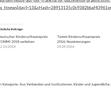
wurden-heute-auf-der-frankfurter-buchmesse-praemi.html?
tx_ttnews[day]=13&cHash=28913135c0c9382bbaf43961e
hnliche Beiträge
eutscher Kindersoftwarepreis
Tommi Kindersoftwarepreis
TOMMI 2018 verliehen
2016: Nominierungen
2.10.2018
24.09.2016
n Kategorie:
Aus Verbänden und Institutionen
,
Kinder und Jugendliche 