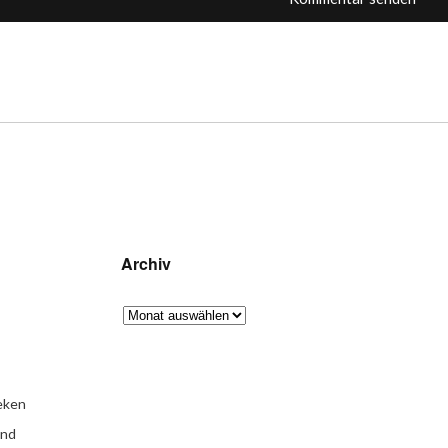
Archiv
eken
und