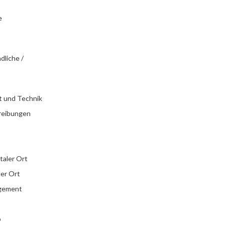
e
dliche /
t und Technik
reibungen
italer Ort
ler Ort
agement
b