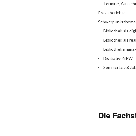
Termine, Aussch
Praxisberichte
Schwerpunktthema
Bibliothek als dig
Bibliothek als rea
Bibliotheksman
DigitiativeNRW
SommerLeseClu
Die Fachst
Facebook
Flic