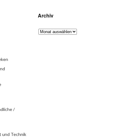
Archiv
eken
und
e
dliche /
t und Technik