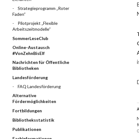
Strategieprogramm „Roter
Faden“
Pilotprojekt „Flexible
Arbeitszeitmodelle“
SommerLeseClub
Online-Austausch
#VonZehnBisElf
Nachrichten für Öffentliche
Bibliotheken
Landesförderung
FAQ Landesförderung
Alternative
Fördermöglichkeiten
Ä
Fortbildungen
N
Bibliotheksstatistik
f
Publikationen
0
Fachinformationen