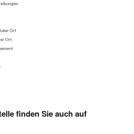
reibungen
italer Ort
ler Ort
agement
b
elle finden Sie auch auf
kr
Instagram
YouTube