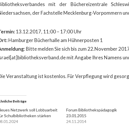
Bibliotheksverbandes mit der Büchereizentrale Schleswi
Niedersachsen, der Fachstelle Mecklenburg-Vorpommern un
Termin:
13.12.2017, 11:00 – 17:00 Uhr
Ort:
Hamburger Bücherhalle am Hühnerposten 1
Anmeldung
: Bitte melden Sie sich bis zum 22.November 201
israel[at]bibliotheksverband.de mit Angabe Ihres Namens und 
Die Veranstaltung ist kostenlos. Für Verpflegung wird gesorg
hnliche Beiträge
eues Netzwerk soll Lobbyarbeit
Forum Bibliothekspädagogik
ür Schulbibliotheken stärken
23.01.2015
8.01.2024
24.11.2014