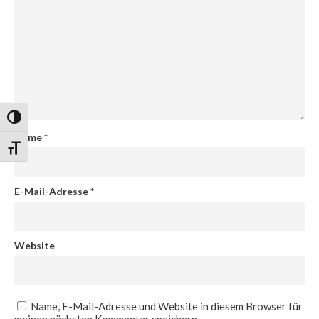
Umschalten auf hohe Kontraste
Name
*
Schrift vergrößern
E-Mail-Adresse
*
Website
Name, E-Mail-Adresse und Website in diesem Browser für