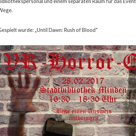
Bibliothekspersonal und einem separaten Raum für das Event
Wege.
Gespielt wurde: „Until Dawn: Rush of Blood“