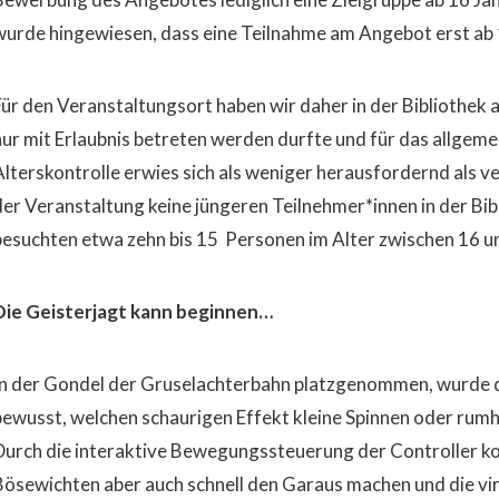
wurde hingewiesen, dass eine Teilnahme am Angebot erst ab 1
Für den Veranstaltungsort haben wir daher in der Bibliothek
nur mit Erlaubnis betreten werden durfte und für das allgemei
Alterskontrolle erwies sich als weniger herausfordernd als v
der Veranstaltung keine jüngeren Teilnehmer*innen in der Bib
besuchten etwa zehn bis 15 Personen im Alter zwischen 16 un
Die Geisterjagt kann beginnen…
In der Gondel der Gruselachterbahn platzgenommen, wurde d
bewusst, welchen schaurigen Effekt kleine Spinnen oder ru
Durch die interaktive Bewegungssteuerung der Controller k
Bösewichten aber auch schnell den Garaus machen und die vi