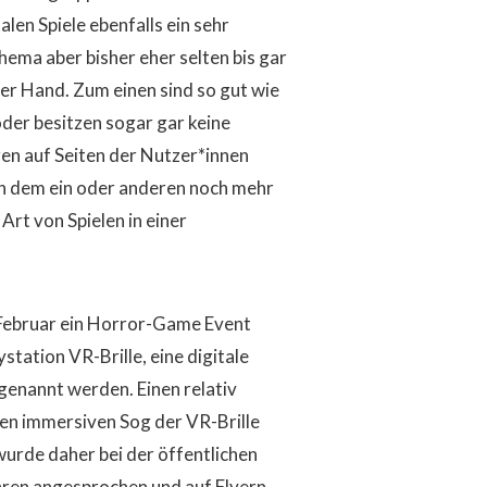
len Spiele ebenfalls ein sehr
ema aber bisher eher selten bis gar
 der Hand. Zum einen sind so gut wie
oder besitzen sogar gar keine
en auf Seiten der Nutzer*innen
ich dem ein oder anderen noch mehr
 Art von Spielen in einer
m Februar ein Horror-Game Event
station VR-Brille, eine digitale
, genannt werden. Einen relativ
 den immersiven Sog der VR-Brille
urde daher bei der öffentlichen
hren angesprochen und auf Flyern