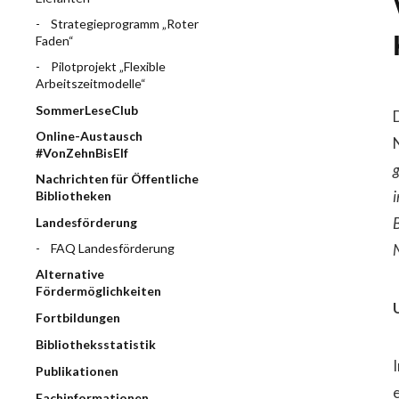
Strategieprogramm „Roter
Faden“
Pilotprojekt „Flexible
Arbeitszeitmodelle“
SommerLeseClub
Online-Austausch
#VonZehnBisElf
Nachrichten für Öffentliche
i
Bibliotheken
B
Landesförderung
FAQ Landesförderung
Alternative
Fördermöglichkeiten
Fortbildungen
Bibliotheksstatistik
Publikationen
Fachinformationen