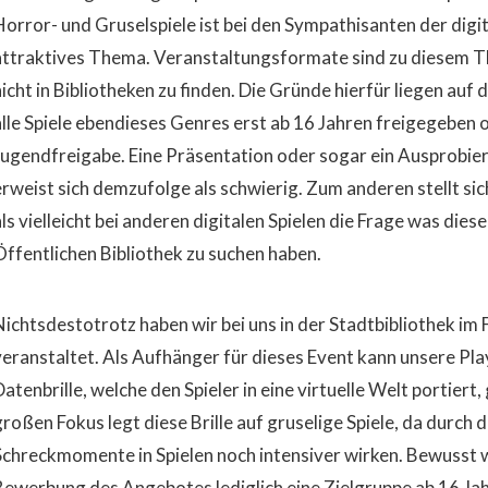
Horror- und Gruselspiele ist bei den Sympathisanten der digita
attraktives Thema. Veranstaltungsformate sind zu diesem Th
nicht in Bibliotheken zu finden. Die Gründe hierfür liegen auf
alle Spiele ebendieses Genres erst ab 16 Jahren freigegeben 
Jugendfreigabe. Eine Präsentation oder sogar ein Ausprobier
erweist sich demzufolge als schwierig. Zum anderen stellt s
ls vielleicht bei anderen digitalen Spielen die Frage was diese
Öffentlichen Bibliothek zu suchen haben.
Nichtsdestotrotz haben wir bei uns in der Stadtbibliothek i
veranstaltet. Als Aufhänger für dieses Event kann unsere Play
atenbrille, welche den Spieler in eine virtuelle Welt portiert
großen Fokus legt diese Brille auf gruselige Spiele, da durch
Schreckmomente in Spielen noch intensiver wirken. Bewusst w
Bewerbung des Angebotes lediglich eine Zielgruppe ab 16 Ja