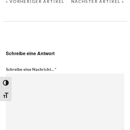
« VORHERIGER ARTIKEL
NÄCHSTER ARTIKEL »
Schreibe eine Antwort
Schreibe eine Nachricht...
*
Umschalten auf hohe Kontraste
Schrift vergrößern