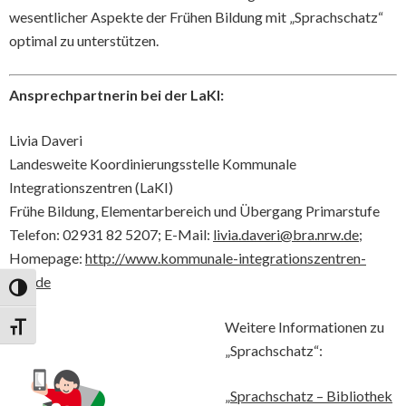
wesentlicher Aspekte der Frühen Bildung mit „Sprachschatz“
optimal zu unterstützen.
Ansprechpartnerin bei der LaKI:
Livia Daveri
Landesweite Koordinierungsstelle Kommunale
Integrationszentren (LaKI)
Frühe Bildung, Elementarbereich und Übergang Primarstufe
Telefon: 02931 82 5207; E-Mail:
livia.daveri@bra.nrw.de
;
Homepage:
http://www.kommunale-integrationszentren-
nrw.de
Umschalten auf hohe Kontraste
Weitere Informationen zu
Schrift vergrößern
„Sprachschatz“:
„Sprachschatz – Bibliothek