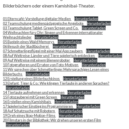
Bilderbüchern oder einem Kamishibai-Theater.
01 Elterncafé: Vorstellung digitaler Medien
Herunterladen
02 Teamschulung medienpädagogische Angebote
Herunterladen
03 Teamschulung Tablet, Green Screen und Co.
Herunterladen
04 Weihnachten fürs Ohr: Singen und Erkennen internationaler
Weihnachtslieder
Herunterladen
05 Basteln eines Wald Memorys
Herunterladen
06 Besuch der Stadtbücherei
Herunterladen
07 Schmetterlingsflügel mit einer Mal App zaubern
Herunterladen
08 Auf Weltreise: Länder und Tiere spielerisch entdecken
Herunterladen
09 Auf Weltreise mit einem Bienenroboter
Herunterladen
10 Fotografieren und Erraten von Foto-Motiven
Herunterladen
11 Wir sprechen über Schmetterlinge: Mehrsprachiges Lesen eines
Bilderbuchs
Herunterladen
12 Erstellung eines Bilderbuchkinos
Herunterladen
13 Elefant, Tiger & Co.: Wie klingen Tierlaute in anderen Sprachen?
Herunterladen
14 Tierlaute aufnehmen und erkennen
Herunterladen
15 Fotozauberei mit Green Screen
Herunterladen
16 Erstellen eines Kamishibais
Herunterladen
17 Spielerischer Einstieg ins Programmieren
Herunterladen
18 Auf Schatzsuche mit Robotern
Herunterladen
19 Dreh eines Stop-Motion-Films
Herunterladen
20 Filmstars in der Bibliothek: Wir drehen unseren ersten Film
Herunterladen