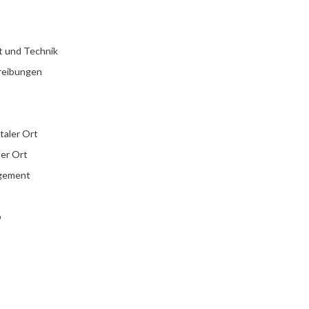
t und Technik
reibungen
italer Ort
ler Ort
agement
b