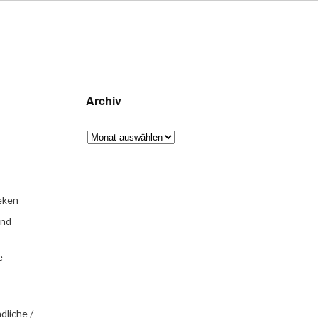
Archiv
eken
und
e
dliche /