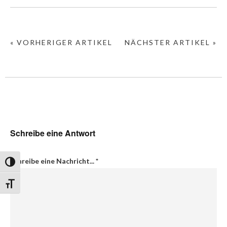
« VORHERIGER ARTIKEL
NÄCHSTER ARTIKEL »
Schreibe eine Antwort
Schreibe eine Nachricht...
*
Umschalten auf hohe Kontraste
Schrift vergrößern