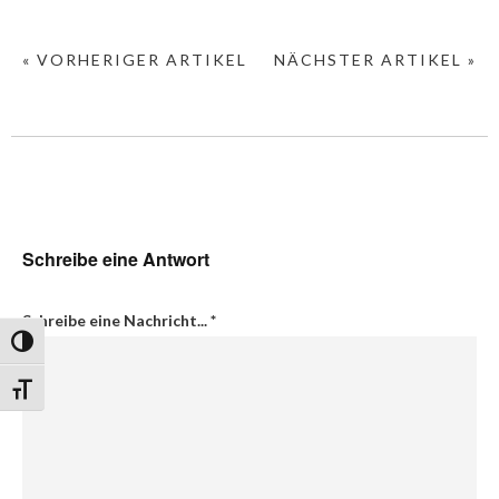
« VORHERIGER ARTIKEL
NÄCHSTER ARTIKEL »
Schreibe eine Antwort
Schreibe eine Nachricht...
*
Umschalten auf hohe Kontraste
Schrift vergrößern