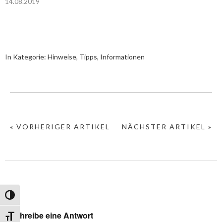
14.08.2019
In Kategorie:
Hinweise, Tipps, Informationen
« VORHERIGER ARTIKEL
NÄCHSTER ARTIKEL »
Umschalten auf hohe Kontraste
Schreibe eine Antwort
Schrift vergrößern