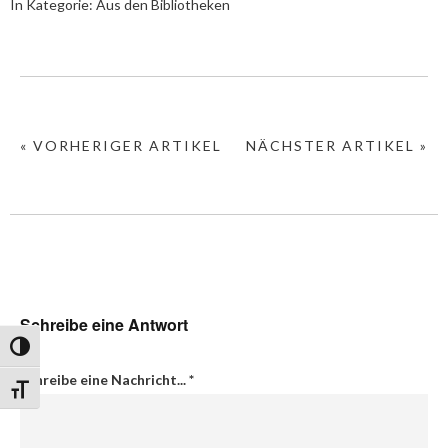
In Kategorie:
Aus den Bibliotheken
« VORHERIGER ARTIKEL
NÄCHSTER ARTIKEL »
Schreibe eine Antwort
Umschalten auf hohe Kontraste
Schreibe eine Nachricht...
*
Schrift vergrößern