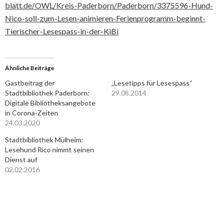
blatt.de/OWL/Kreis-Paderborn/Paderborn/3375596-Hund-
Nico-soll-zum-Lesen-animieren-Ferienprogramm-beginnt-
Tierischer-Lesespass-in-der-KiBi
Ähnliche Beiträge
Gastbeitrag der
„Lesetipps für Lesespass“
Stadtbibliothek Paderborn:
29.08.2014
Digitale Bibliotheksangebote
in Corona-Zeiten
24.03.2020
Stadtbibliothek Mülheim:
Lesehund Rico nimmt seinen
Dienst auf
02.02.2016