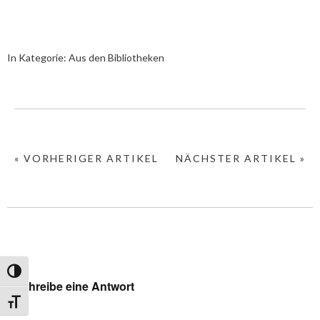
In Kategorie:
Aus den Bibliotheken
« VORHERIGER ARTIKEL
NÄCHSTER ARTIKEL »
Umschalten auf hohe Kontraste
Schreibe eine Antwort
Schrift vergrößern