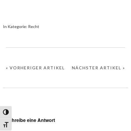
In Kategorie:
Recht
« VORHERIGER ARTIKEL
NÄCHSTER ARTIKEL »
Umschalten auf hohe Kontraste
Schreibe eine Antwort
Schrift vergrößern