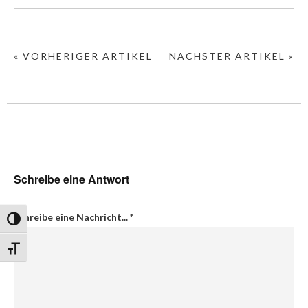
« VORHERIGER ARTIKEL
NÄCHSTER ARTIKEL »
Schreibe eine Antwort
Schreibe eine Nachricht...
*
Umschalten auf hohe Kontraste
Schrift vergrößern