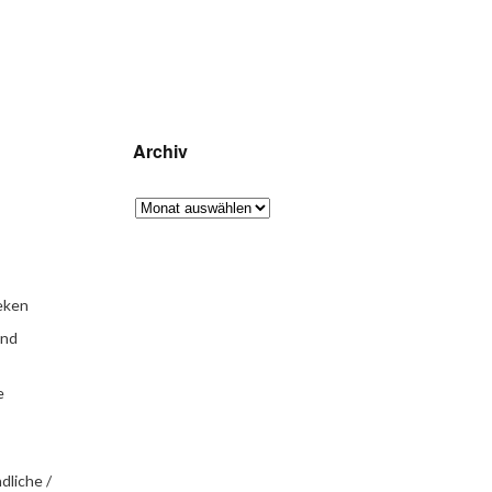
Archiv
eken
und
e
dliche /