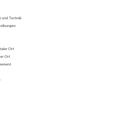
t und Technik
reibungen
italer Ort
ler Ort
agement
b