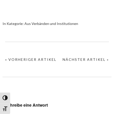
In Kategorie:
Aus Verbänden und Institutionen
« VORHERIGER ARTIKEL
NÄCHSTER ARTIKEL »
Umschalten auf hohe Kontraste
Schreibe eine Antwort
Schrift vergrößern