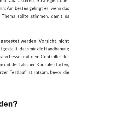
 mit Charakteren, Strategien oder
hin: Am besten gelingt es, wenn das
 Thema sollte stimmen, damit es
r getestet werden.
V
orsicht,
nicht
stgestellt, dass mir die Handhabung
 kann besser mit dem Controller der
 mit der falschen Konsole starten​​,
zer Testlauf ist ratsam, bevor die
rden?