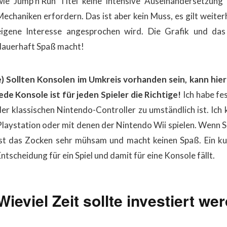
wie Jump’n’Run Titel keine intensive Auseinandersetzung
Mechaniken erfordern. Das ist aber kein Muss, es gilt weiter
eigene Interesse angesprochen wird.
Die Grafik und das
dauerhaft Spaß macht!
e) Sollten Konsolen im Umkreis vorhanden sein, kann hie
jede Konsole ist für jeden Spieler die Richtige!
Ich habe fe
der klassischen Nintendo-Controller zu umständlich ist. Ich
Playstation oder mit denen der Nintendo Wii spielen. Wenn Sie
ist das Zocken sehr mühsam und macht keinen Spaß. Ein kur
ntscheidung für ein Spiel und damit für eine Konsole fällt.
Wieviel Zeit sollte investiert we