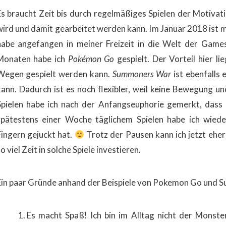
Es braucht Zeit bis durch regelmäßiges Spielen der Motiva
wird und damit gearbeitet werden kann. I
m Januar 2018 ist m
habe
angefangen in meiner Freizeit
in
die Welt der Games
Monaten
habe ich
Pokémon Go
gespielt. Der Vorteil hier li
Wegen gespielt werden kann.
Summoners War
ist ebenfalls 
kann. Dadurch ist es noch flexibler, weil keine Bewegung u
Spielen habe ich nach der Anfangseuphorie gemerkt, dass 
spätestens einer Woche täglichem Spielen habe ich wiede
Fingern gejuckt hat.
Trotz der Pausen kann ich jetzt ehe
o viel Zeit in solche Spiele investieren.
Ein paar Gründe anhand der Beispiele von Pokemon Go und 
Es macht Spaß! Ich bin im Alltag nicht der Monster