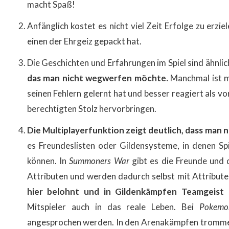
macht Spaß!
Anfänglich kostet es nicht viel Zeit Erfolge zu erzie
einen der Ehrgeiz gepackt hat.
Die Geschichten und Erfahrungen im Spiel sind ähnlich
das man nicht wegwerfen möchte.
Manchmal ist m
seinen Fehlern gelernt hat und besser reagiert als vo
berechtigten Stolz hervorbringen.
Die Multiplayerfunktion zeigt deutlich, dass man nic
es Freundeslisten oder Gildensysteme, in denen Spi
können.
I
n
Summone
rs War
gibt es die Freunde und d
Attributen und werden dadurch selbst mit Attribute
hier
belohnt
und
in Gildenkämpfen Teamgeist 
Mitspieler auch in das reale Leben. Bei
Pokem
angesprochen werden. In den Arenakämpfen trommeln