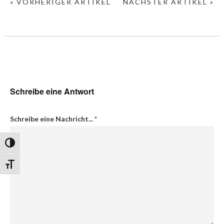
« VORHERIGER ARTIKEL
NÄCHSTER ARTIKEL »
Schreibe eine Antwort
Schreibe eine Nachricht...
*
Umschalten auf hohe Kontraste
Schrift vergrößern