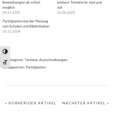
Bewerbungen ab sofort
weitere Termine im Juni und
möglich
Juli
24.11.2025
22.06.2020
Partizipation bei der Planung
von Schulen und Bibliotheken
05.12.2024
Umschalten auf hohe Kontraste
In Kategorie:
Termine, Ausschreibungen
Schrift vergrößern
Schlagwörter:
Partizipation
« VORHERIGER ARTIKEL
NÄCHSTER ARTIKEL »