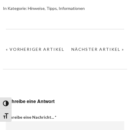
In Kategorie:
Hinweise, Tipps, Informationen
« VORHERIGER ARTIKEL
NÄCHSTER ARTIKEL »
Schreibe eine Antwort
Umschalten auf hohe Kontraste
Schrift vergrößern
Schreibe eine Nachricht...
*