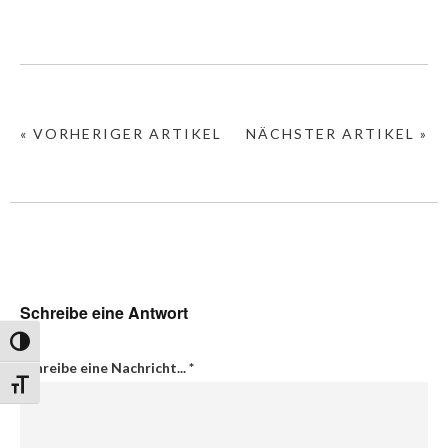
« VORHERIGER ARTIKEL
NÄCHSTER ARTIKEL »
Schreibe eine Antwort
Umschalten auf hohe Kontraste
Schreibe eine Nachricht...
*
Schrift vergrößern