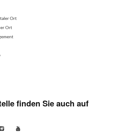
italer Ort
ler Ort
agement
b
elle finden Sie auch auf
kr
Instagram
YouTube