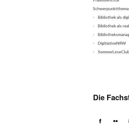
Schwerpunktthema
Bibliothek als dig
Bibliothek als rea
Bibliotheksman
DigitiativeNRW
SommerLeseClu
Die Fachst
Facebook
Flic