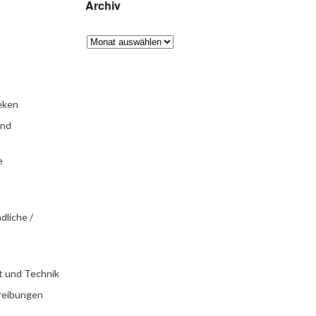
Archiv
eken
und
e
dliche /
t und Technik
reibungen