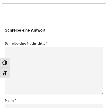
Schreibe eine Antwort
Schreibe eine Nachricht...
*
Umschalten auf hohe Kontraste
Schrift vergrößern
Name
*