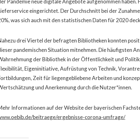
der Pandemie neue digitale Angebote aufgenommen haben. Fas
Lieferservice eingerichtet. Der Durchschnitt bei der Zunahme 
20%, was sich auch mit den statistischen Daten für 2020 deck
Nahezu drei Viertel der befragten Bibliotheken konnten posi
dieser pandemischen Situation mitnehmen. Die häufigsten An
Wahrnehmung der Bibliothek in der Öffentlichkeit und Polit
lexibilität, Eigeninitiative, Aufrüstung von Technik, Vorantre
Fortbildungen, Zeit für liegengebliebene Arbeiten und konze
Wertschätzung und Anerkennung durch die Nutzer*innen.
Mehr Informationen auf der Website der bayerischen Fachste
www.oebib.de/beitraege/ergebnisse-corona-umfrage/