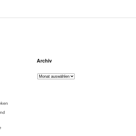
Archiv
eken
und
e