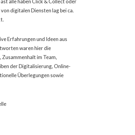
t alle haben Click & Collect oder
von digitalen Diensten lag bei ca.
t.
tive Erfahrungen und Ideen aus
tworten waren hier die
ik, Zusammenhalt im Team,
iben der Digitalisierung, Online-
ptionelle Überlegungen sowie
lle