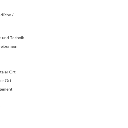
dliche /
t und Technik
reibungen
italer Ort
ler Ort
agement
b