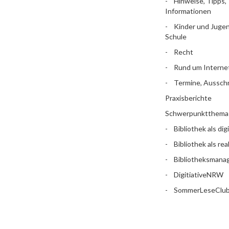
Hinweise, Tipps,
Informationen
Kinder und Jugen
Schule
Recht
Rund um Interne
Termine, Aussch
Praxisberichte
Schwerpunktthema
Bibliothek als dig
Bibliothek als rea
Bibliotheksman
DigitiativeNRW
SommerLeseClu