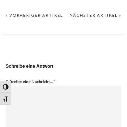
« VORHERIGER ARTIKEL
NÄCHSTER ARTIKEL »
Schreibe eine Antwort
Schreibe eine Nachricht...
*
Umschalten auf hohe Kontraste
Schrift vergrößern