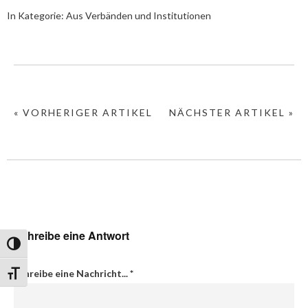
In Kategorie:
Aus Verbänden und Institutionen
« VORHERIGER ARTIKEL
NÄCHSTER ARTIKEL »
Schreibe eine Antwort
Umschalten auf hohe Kontraste
Schreibe eine Nachricht...
*
Schrift vergrößern