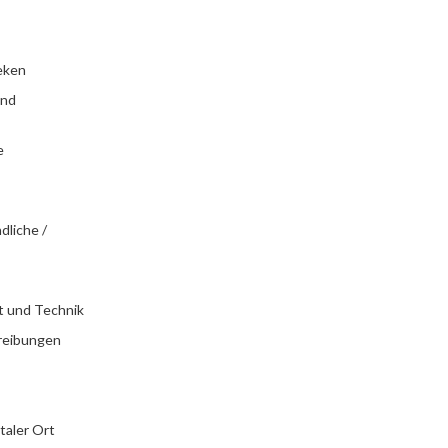
eken
und
e
dliche /
t und Technik
reibungen
italer Ort