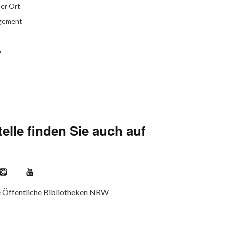
ler Ort
agement
b
elle finden Sie auch auf
kr
Instagram
YouTube
e Öffentliche Bibliotheken NRW