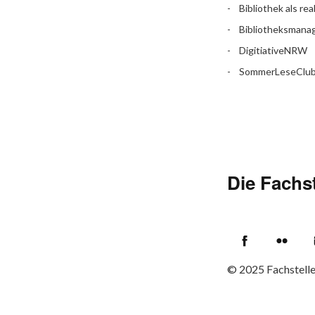
Bibliothek als rea
Bibliotheksman
DigitiativeNRW
SommerLeseClu
Die Fachst
Facebook
Flic
© 2025
Fachstell