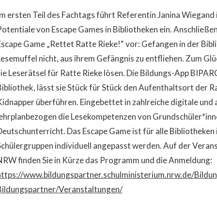
Im ersten Teil des Fachtags führt Referentin Janina Wiegand i
Potentiale von Escape Games in Bibliotheken ein. Anschließe
Escape Game „Rettet Ratte Rieke!“ vor: Gefangen in der Bibli
Lesemuffel nicht, aus ihrem Gefängnis zu entfliehen. Zum Glüc
sie Leserätsel für Ratte Rieke lösen. Die Bildungs-App BIPAR
Bibliothek, lässt sie Stück für Stück den Aufenthaltsort der 
Kidnapper überführen. Eingebettet in zahlreiche digitale und 
lehrplanbezogen die Lesekompetenzen von Grundschüler*inne
Deutschunterricht. Das Escape Game ist für alle Bibliotheken
Schülergruppen individuell angepasst werden. Auf der Veran
NRW finden Sie in Kürze das Programm und die Anmeldung:
https://www.bildungspartner.schulministerium.nrw.de/Bildu
Bildungspartner/Veranstaltungen/