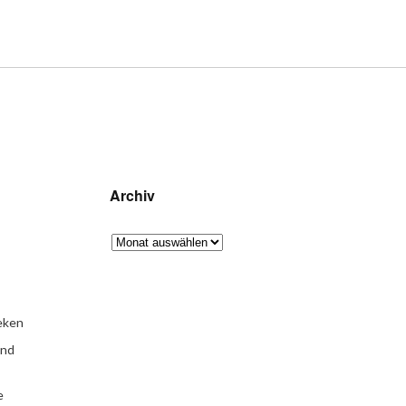
Archiv
eken
und
e