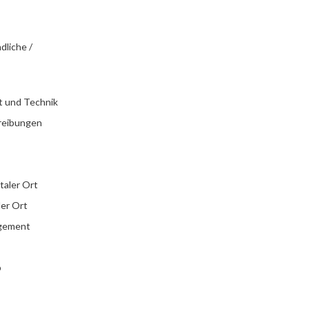
dliche /
t und Technik
reibungen
italer Ort
ler Ort
agement
b