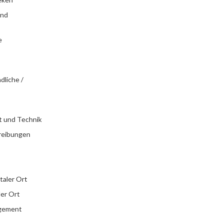
und
e
dliche /
t und Technik
reibungen
italer Ort
ler Ort
agement