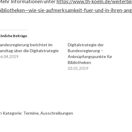
Mehr Informationen unter
https://www.th-koeln.de/weiterbil
bibliotheken—wie-sie-aufmerksamkeit-fuer-und-in-ihren-a
hnliche Beiträge
andesregierung berichtet im
Digitalstrategie der
andtag über die Digitalstrategie
Bundesregierung –
6.04.2019
Anknüpfungspunkte für
Bibliotheken
03.01.2019
n Kategorie:
Termine, Ausschreibungen