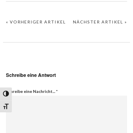
« VORHERIGER ARTIKEL
NÄCHSTER ARTIKEL »
Schreibe eine Antwort
Schreibe eine Nachricht...
*
Umschalten auf hohe Kontraste
Schrift vergrößern