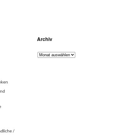
Archiv
eken
und
e
dliche /