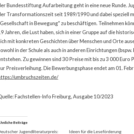
der Bundesstiftung Aufarbeitung geht in eine neue Runde. Jug
der Transformationszeit seit 1989/1990 und dabei speziell
„Gesellschaft in Bewegung“ zu beschäftigen. Teilnehmen könn
19 Jahren, die Lust haben, sich in einer Gruppe auf die histo
sich mit konkreten Geschichten über Menschen und Orte aus
sowohl in der Schule als auch in anderen Einrichtungen (bspw. 
entstehen. Zu gewinnen sind 30 Preise mit bis zu 3 000 Euro P
zur Preisverleihung. Die Bewerbungsphase endet am 01. Feb
https://umbruchszeiten.de/
Quelle: Fachstellen-Info Freiburg, Ausgabe 10/2023
hnliche Beiträge
eutscher Jugendliteraturpreis:
Ideen für die Leseförderung