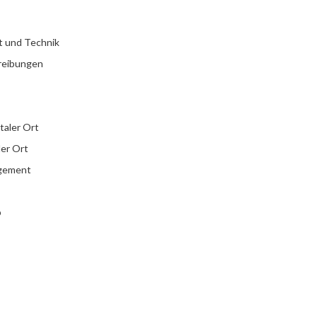
t und Technik
reibungen
italer Ort
ler Ort
agement
b