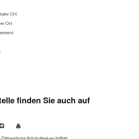
italer Ort
ler Ort
agement
b
elle finden Sie auch auf
kr
Instagram
YouTube
e Öffentliche Bibliotheken NRW