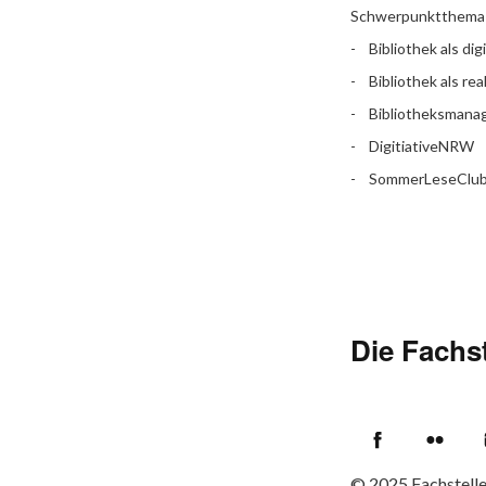
Schwerpunktthema
Bibliothek als dig
Bibliothek als rea
Bibliotheksman
DigitiativeNRW
SommerLeseClu
Die Fachst
Facebook
Flic
© 2025
Fachstell