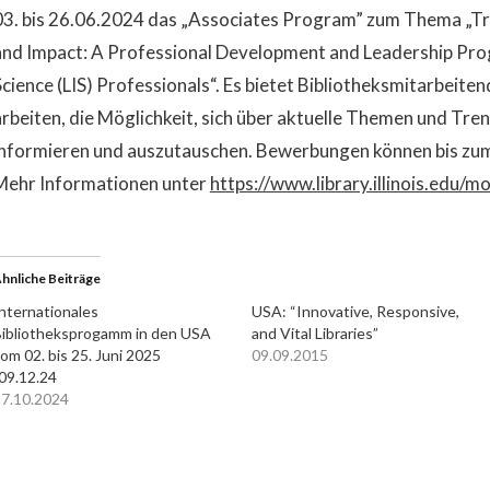
03. bis 26.06.2024 das „Associates Program” zum Thema „Tr
and Impact: A Professional Development and Leadership Pro
Science (LIS) Professionals“. Es bietet Bibliotheksmitarbeite
arbeiten, die Möglichkeit, sich über aktuelle Themen und Tre
informieren und auszutauschen. Bewerbungen können bis zu
Mehr Informationen unter
https://www.library.illinois.edu/
hnliche Beiträge
nternationales
USA: “Innovative, Responsive,
ibliotheksprogamm in den USA
and Vital Libraries”
om 02. bis 25. Juni 2025
09.09.2015
09.12.24
7.10.2024