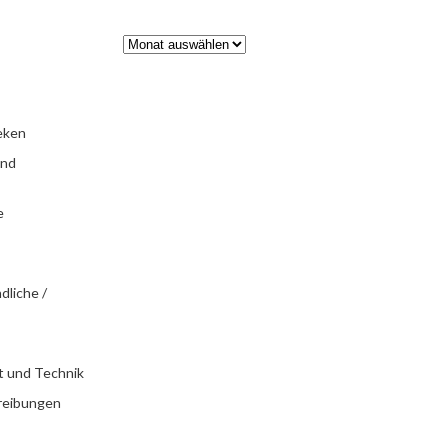
eken
und
e
dliche /
t und Technik
reibungen