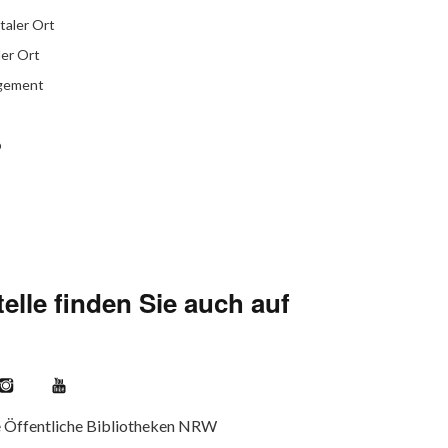
italer Ort
ler Ort
agement
b
elle finden Sie auch auf
kr
Instagram
YouTube
e Öffentliche Bibliotheken NRW