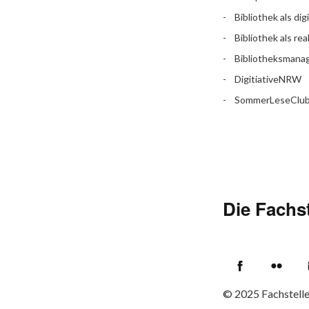
Bibliothek als dig
Bibliothek als rea
Bibliotheksman
DigitiativeNRW
SommerLeseClu
Die Fachst
Facebook
Flic
© 2025
Fachstell