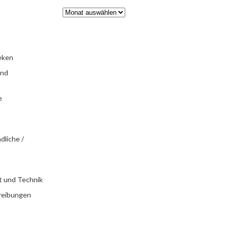
eken
und
e
dliche /
t und Technik
reibungen