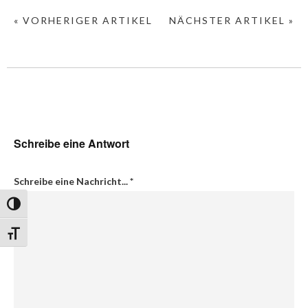
« VORHERIGER ARTIKEL
NÄCHSTER ARTIKEL »
Schreibe eine Antwort
Schreibe eine Nachricht...
*
Umschalten auf hohe Kontraste
Schrift vergrößern