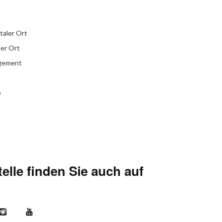
italer Ort
ler Ort
agement
b
elle finden Sie auch auf
kr
Instagram
YouTube