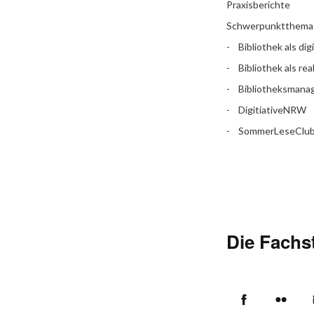
Praxisberichte
Schwerpunktthema
Bibliothek als dig
Bibliothek als rea
Bibliotheksman
DigitiativeNRW
SommerLeseClu
Die Fachst
Facebook
Flic