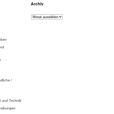
Archiv
eken
und
e
dliche /
t und Technik
reibungen