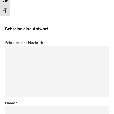
Umschalten auf hohe Kontraste
Schrift vergrößern
Schreibe eine Antwort
Schreibe eine Nachricht...
*
Name
*