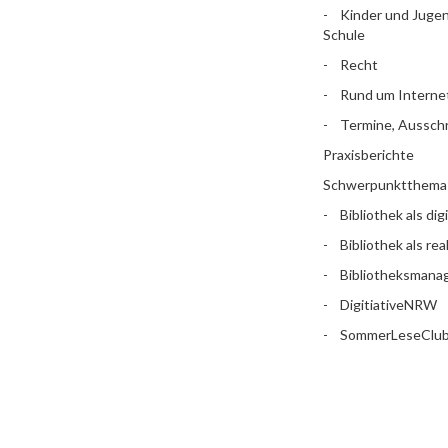
Kinder und Jugen
Schule
Recht
Rund um Interne
Termine, Aussch
Praxisberichte
Schwerpunktthema
Bibliothek als dig
Bibliothek als rea
Bibliotheksman
DigitiativeNRW
SommerLeseClu