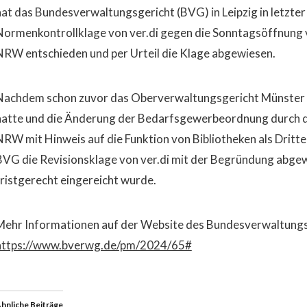
hat das Bundesverwaltungsgericht (BVG) in Leipzig in letzter 
Normenkontrollklage von ver.di gegen die Sonntagsöffnung v
NRW entschieden und per Urteil die Klage abgewiesen.
Nachdem schon zuvor das Oberverwaltungsgericht Münster i
hatte und die Änderung der Bedarfsgewerbeordnung durch d
NRW mit Hinweis auf die Funktion von Bibliotheken als Dritte
BVG die Revisionsklage von ver.di mit der Begründung abgewi
fristgerecht eingereicht wurde.
Mehr Informationen auf der Website des Bundesverwaltungs
https://www.bverwg.de/pm/2024/65#
hnliche Beiträge