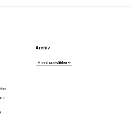
Archiv
eken
und
e