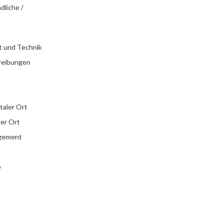
dliche /
t und Technik
reibungen
italer Ort
ler Ort
agement
b