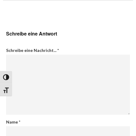
Schreibe eine Antwort
Schreibe eine Nachricht...
*
Umschalten auf hohe Kontraste
Schrift vergrößern
Name
*