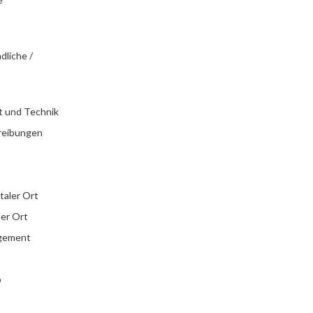
dliche /
t und Technik
reibungen
italer Ort
ler Ort
agement
b