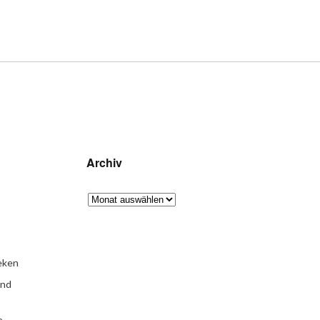
Archiv
eken
und
e