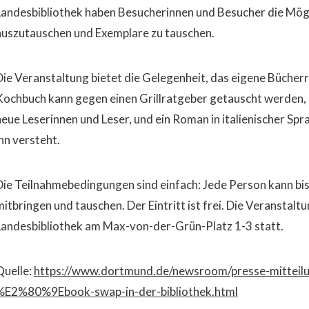
Landesbibliothek haben Besucherinnen und Besucher die Mögli
auszutauschen und Exemplare zu tauschen.
Die Veranstaltung bietet die Gelegenheit, das eigene Bücherr
Kochbuch kann gegen einen Grillratgeber getauscht werden, ei
neue Leserinnen und Leser, und ein Roman in italienischer Sp
ihn versteht.
Die Teilnahmebedingungen sind einfach: Jede Person kann bis
itbringen und tauschen. Der Eintritt ist frei. Die Veranstaltu
Landesbibliothek am Max-von-der-Grün-Platz 1-3 statt.
Quelle:
https://www.dortmund.de/newsroom/presse-mitteilu
%E2%80%9Ebook-swap-in-der-bibliothek.html