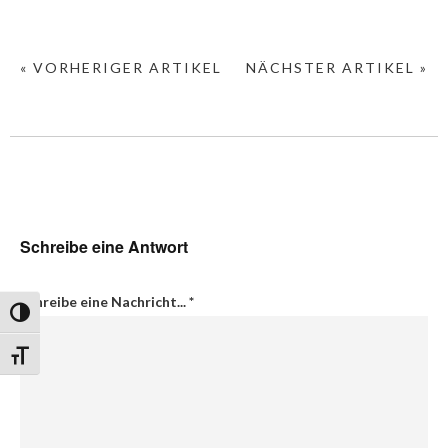
« VORHERIGER ARTIKEL
NÄCHSTER ARTIKEL »
Schreibe eine Antwort
Schreibe eine Nachricht...
*
Umschalten auf hohe Kontraste
Schrift vergrößern