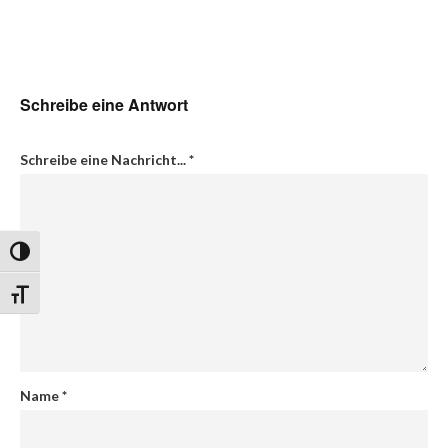
Schreibe eine Antwort
Schreibe eine Nachricht...
*
Umschalten auf hohe Kontraste
Schrift vergrößern
Name
*